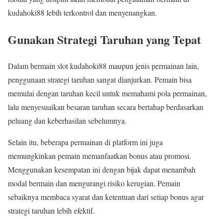
kudahoki88
lebih terkontrol dan menyenangkan.
Gunakan Strategi Taruhan yang Tepat
Dalam bermain
slot kudahoki88
maupun jenis permainan lain,
penggunaan strategi taruhan sangat dianjurkan. Pemain bisa
memulai dengan taruhan kecil untuk memahami pola permainan,
lalu menyesuaikan besaran taruhan secara bertahap berdasarkan
peluang dan keberhasilan sebelumnya.
Selain itu, beberapa permainan di platform ini juga
memungkinkan pemain memanfaatkan bonus atau promosi.
Menggunakan kesempatan ini dengan bijak dapat menambah
modal bermain dan mengurangi risiko kerugian. Pemain
sebaiknya membaca syarat dan ketentuan dari setiap bonus agar
strategi taruhan lebih efektif.