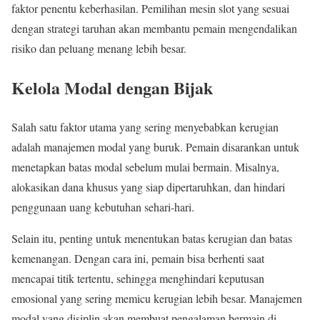
faktor penentu keberhasilan. Pemilihan mesin slot yang sesuai
dengan strategi taruhan akan membantu pemain mengendalikan
risiko dan peluang menang lebih besar.
Kelola Modal dengan Bijak
Salah satu faktor utama yang sering menyebabkan kerugian
adalah manajemen modal yang buruk. Pemain disarankan untuk
menetapkan batas modal sebelum mulai bermain. Misalnya,
alokasikan dana khusus yang siap dipertaruhkan, dan hindari
penggunaan uang kebutuhan sehari-hari.
Selain itu, penting untuk menentukan batas kerugian dan batas
kemenangan. Dengan cara ini, pemain bisa berhenti saat
mencapai titik tertentu, sehingga menghindari keputusan
emosional yang sering memicu kerugian lebih besar. Manajemen
modal yang disiplin akan membuat pengalaman bermain di