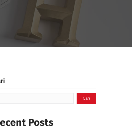
ri
Cari
ecent Posts