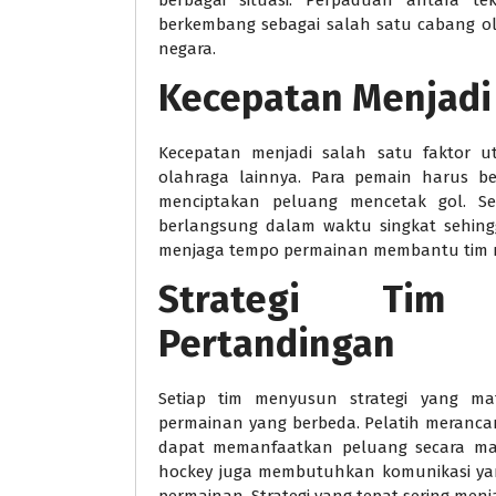
berbagai situasi. Perpaduan antara t
berkembang sebagai salah satu cabang ol
negara.
Kecepatan Menjadi 
Kecepatan menjadi salah satu faktor 
olahraga lainnya. Para pemain harus b
menciptakan peluang mencetak gol. Se
berlangsung dalam waktu singkat sehing
menjaga tempo permainan membantu tim m
Strategi Tim
Pertandingan
Setiap tim menyusun strategi yang m
permainan yang berbeda. Pelatih meranc
dapat memanfaatkan peluang secara mak
hockey juga membutuhkan komunikasi ya