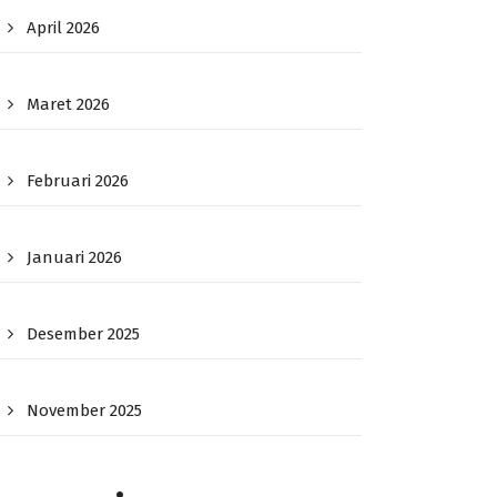
April 2026
Maret 2026
Februari 2026
Januari 2026
Desember 2025
November 2025