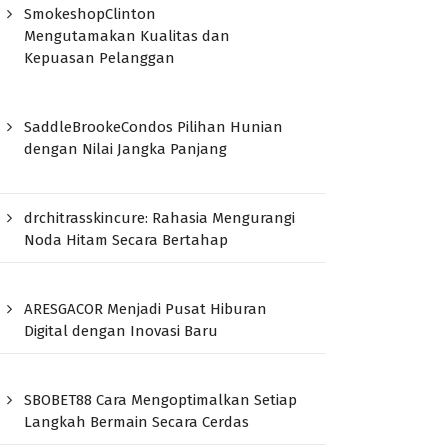
SmokeshopClinton
Mengutamakan Kualitas dan
Kepuasan Pelanggan
SaddleBrookeCondos Pilihan Hunian
dengan Nilai Jangka Panjang
drchitrasskincure: Rahasia Mengurangi
Noda Hitam Secara Bertahap
ARESGACOR Menjadi Pusat Hiburan
Digital dengan Inovasi Baru
SBOBET88 Cara Mengoptimalkan Setiap
Langkah Bermain Secara Cerdas