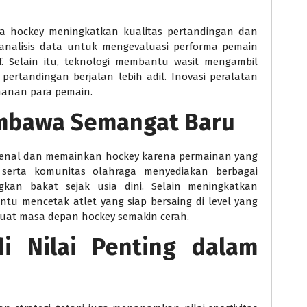
 hockey meningkatkan kualitas pertandingan dan
analisis data untuk mengevaluasi performa pemain
f. Selain itu, teknologi membantu wasit mengambil
ertandingan berjalan lebih adil. Inovasi peralatan
anan para pemain.
mbawa Semangat Baru
ngenal dan memainkan hockey karena permainan yang
serta komunitas olahraga menyediakan berbagai
an bakat sejak usia dini. Selain meningkatkan
tu mencetak atlet yang siap bersaing di level yang
buat masa depan hockey semakin cerah.
di Nilai Penting dalam