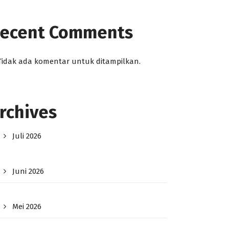
ecent Comments
Tidak ada komentar untuk ditampilkan.
rchives
Juli 2026
Juni 2026
Mei 2026