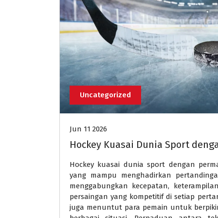
Uncategorized
Jun 11 2026
Hockey Kuasai Dunia Sport deng
Hockey kuasai dunia sport dengan perm
yang mampu menghadirkan pertandingan 
menggabungkan kecepatan, keterampilan
persaingan yang kompetitif di setiap perta
juga menuntut para pemain untuk berpik