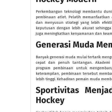
Perkembangan teknologi membantu dunia
pembinaan atlet. Pelatih memanfaatkan 
dan menyusun strategi yang lebih efekti
keputusan dengan lebih akurat sehingga p
juga meningkatkan kenyamanan dan keam
Generasi Muda Me
Banyak generasi muda mulai tertarik me
cepat dan penuh tantangan. Akademi 
program pembinaan untuk mengembangk
keterampilan, pembinaan tersebut memban
lebih tinggi. Kehadiran pemain muda mem
Sportivitas Menja
Hockey