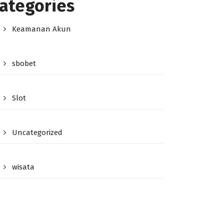
ategories
Keamanan Akun
sbobet
Slot
Uncategorized
wisata