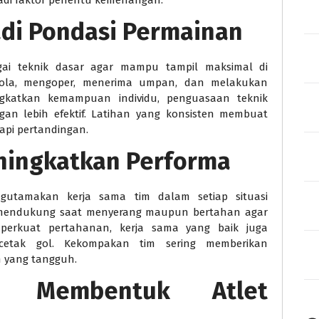
jadi faktor penentu kemenangan.
adi Pondasi Permainan
ai teknik dasar agar mampu tampil maksimal di
 bola, mengoper, menerima umpan, dan melakukan
gkatkan kemampuan individu, penguasaan teknik
an lebih efektif. Latihan yang konsisten membuat
api pertandingan.
ningkatkan Performa
utamakan kerja sama tim dalam setiap situasi
g mendukung saat menyerang maupun bertahan agar
perkuat pertahanan, kerja sama yang baik juga
etak gol. Kekompakan tim sering memberikan
 yang tangguh.
in Membentuk Atlet