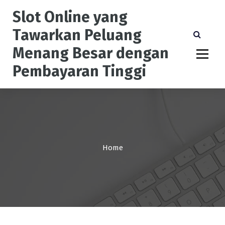
S
Slot Online yang
k
i
Tawarkan Peluang
p
Menang Besar dengan
t
o
Pembayaran Tinggi
c
o
n
t
e
n
t
Home