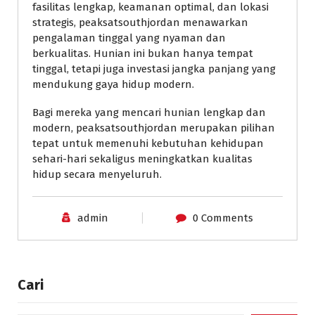
fasilitas lengkap, keamanan optimal, dan lokasi
strategis, peaksatsouthjordan menawarkan
pengalaman tinggal yang nyaman dan
berkualitas. Hunian ini bukan hanya tempat
tinggal, tetapi juga investasi jangka panjang yang
mendukung gaya hidup modern.
Bagi mereka yang mencari hunian lengkap dan
modern, peaksatsouthjordan merupakan pilihan
tepat untuk memenuhi kebutuhan kehidupan
sehari-hari sekaligus meningkatkan kualitas
hidup secara menyeluruh.
admin
0 Comments
Cari