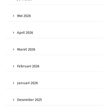
Mei 2026
April 2026
Maret 2026
Februari 2026
Januari 2026
Desember 2025