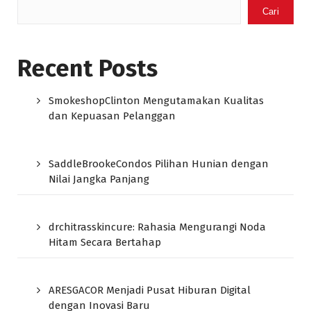
Cari
Recent Posts
SmokeshopClinton Mengutamakan Kualitas
dan Kepuasan Pelanggan
SaddleBrookeCondos Pilihan Hunian dengan
Nilai Jangka Panjang
drchitrasskincure: Rahasia Mengurangi Noda
Hitam Secara Bertahap
ARESGACOR Menjadi Pusat Hiburan Digital
dengan Inovasi Baru