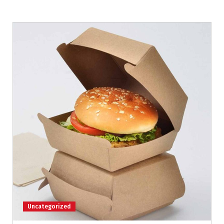
Uncategorized