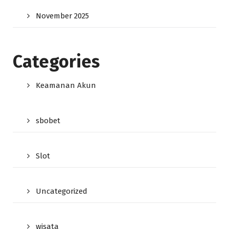
November 2025
Categories
Keamanan Akun
sbobet
Slot
Uncategorized
wisata