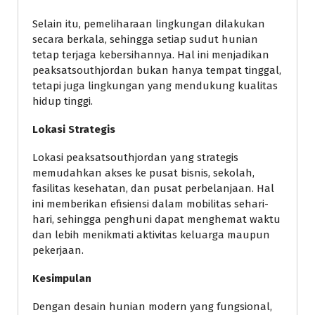
Selain itu, pemeliharaan lingkungan dilakukan
secara berkala, sehingga setiap sudut hunian
tetap terjaga kebersihannya. Hal ini menjadikan
peaksatsouthjordan bukan hanya tempat tinggal,
tetapi juga lingkungan yang mendukung kualitas
hidup tinggi.
Lokasi Strategis
Lokasi peaksatsouthjordan yang strategis
memudahkan akses ke pusat bisnis, sekolah,
fasilitas kesehatan, dan pusat perbelanjaan. Hal
ini memberikan efisiensi dalam mobilitas sehari-
hari, sehingga penghuni dapat menghemat waktu
dan lebih menikmati aktivitas keluarga maupun
pekerjaan.
Kesimpulan
Dengan desain hunian modern yang fungsional,