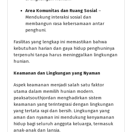
Area Komunitas dan Ruang Sosial
–
Mendukung interaksi sosial dan
membangun rasa kebersamaan antar
penghuni.
Fasilitas yang lengkap ini memastikan bahwa
kebutuhan harian dan gaya hidup penghuninya
terpenuhi tanpa harus meninggalkan lingkungan
hunian.
Keamanan dan Lingkungan yang Nyaman
Aspek keamanan menjadi salah satu faktor
utama dalam memilih hunian modern.
peaksatsouthjordan menghadirkan sistem
keamanan yang terintegrasi dengan lingkungan
yang tertata rapi dan bersih. Lingkungan yang
aman dan nyaman ini mendukung kenyamanan
hidup bagi seluruh anggota keluarga, termasuk
anak-anak dan lansia.