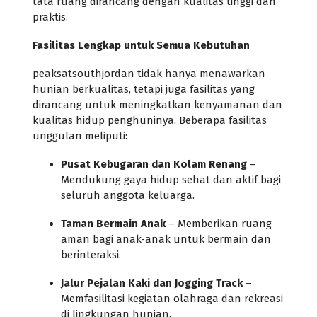
tata ruang dirancang dengan kualitas tinggi dan
praktis.
Fasilitas Lengkap untuk Semua Kebutuhan
peaksatsouthjordan tidak hanya menawarkan
hunian berkualitas, tetapi juga fasilitas yang
dirancang untuk meningkatkan kenyamanan dan
kualitas hidup penghuninya. Beberapa fasilitas
unggulan meliputi:
Pusat Kebugaran dan Kolam Renang
–
Mendukung gaya hidup sehat dan aktif bagi
seluruh anggota keluarga.
Taman Bermain Anak
– Memberikan ruang
aman bagi anak-anak untuk bermain dan
berinteraksi.
Jalur Pejalan Kaki dan Jogging Track
–
Memfasilitasi kegiatan olahraga dan rekreasi
di lingkungan hunian.