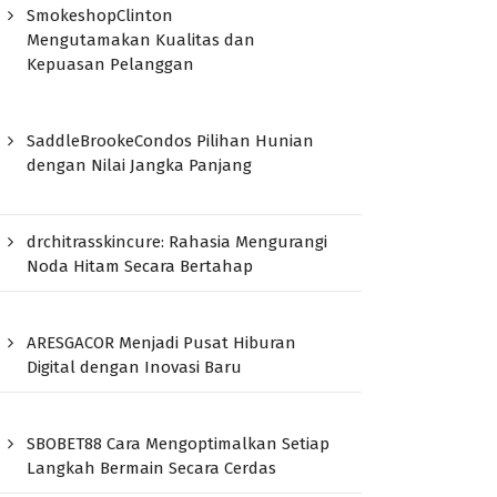
SmokeshopClinton
Mengutamakan Kualitas dan
Kepuasan Pelanggan
SaddleBrookeCondos Pilihan Hunian
dengan Nilai Jangka Panjang
drchitrasskincure: Rahasia Mengurangi
Noda Hitam Secara Bertahap
ARESGACOR Menjadi Pusat Hiburan
Digital dengan Inovasi Baru
SBOBET88 Cara Mengoptimalkan Setiap
Langkah Bermain Secara Cerdas