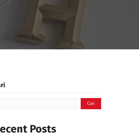
ri
Cari
ecent Posts