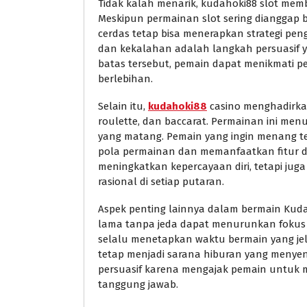
Tidak kalah menarik, kudahoki88 slot mem
Meskipun permainan slot sering dianggap
cerdas tetap bisa menerapkan strategi p
dan kekalahan adalah langkah persuasif ya
batas tersebut, pemain dapat menikmati 
berlebihan.
Selain itu,
kudahoki88
casino menghadirkan
roulette, dan baccarat. Permainan ini men
yang matang. Pemain yang ingin menang 
pola permainan dan memanfaatkan fitur de
meningkatkan kepercayaan diri, tetapi j
rasional di setiap putaran.
Aspek penting lainnya dalam bermain Kud
lama tanpa jeda dapat menurunkan fokus 
selalu menetapkan waktu bermain yang je
tetap menjadi sarana hiburan yang menyen
persuasif karena mengajak pemain untuk
tanggung jawab.