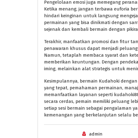
Pengelolaan emosi juga memegang perana
Ketika menang, jangan terbawa euforia ber
hindari keinginan untuk langsung mengeja
permainan yang bisa dinikmati dengan san
sejenak dan kembali bermain dengan pikiran
Terakhir, manfaatkan promosi dan fitur t
penawaran khusus dapat menjadi peluang
Namun, tetaplah membaca syarat dan keten
memberikan keuntungan. Dengan pendekat
iming, melainkan alat strategis untuk meni
Kesimpulannya, bermain Kudahoki dengan b
yang tepat, pemahaman permainan, manaj
memanfaatkan layanan seperti kudahoki88 
secara cerdas, pemain memiliki peluang le
setiap sesi bermain sebagai pengalaman 
kemenangan yang berkelanjutan selalu ber
admin