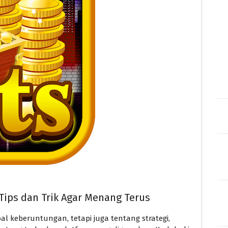
Tips dan Trik Agar Menang Terus
 keberuntungan, tetapi juga tentang strategi,