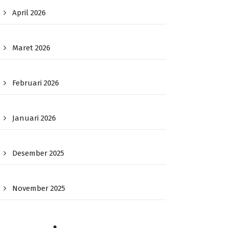
April 2026
Maret 2026
Februari 2026
Januari 2026
Desember 2025
November 2025