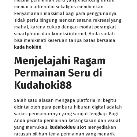
macam permainan seru yang dirancang untuk
memacu adrenalin sekaligus memberikan
kenyamanan maksimal bagi para penggunanya.
Tidak perlu bingung mencari sarana rekreasi yang
mahal, karena cukup dengan modal perangkat
smartphone dan koneksi internet, Anda sudah
bisa menikmati keseruan tanpa batas bersama
kuda hoki88
.
Menjelajahi Ragam
Permainan Seru di
Kudahoki88
Salah satu alasan mengapa platform ini begitu
dicintai oleh para pemburu hiburan digital adalah
variasi permainannya yang sangat lengkap. Bagi
Anda pecinta permainan ketangkasan dan visual
yang memukau,
kudahoki88 slot
menyediakan
ratusan pilihan tema permainan yang menarik.