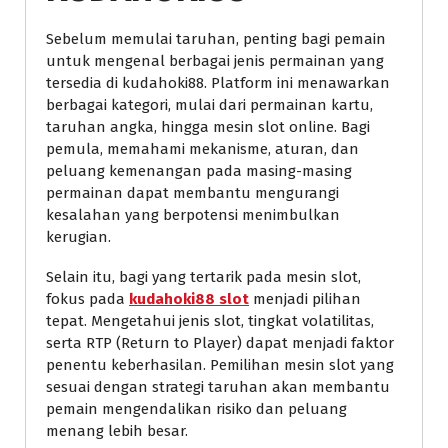
Sebelum memulai taruhan, penting bagi pemain
untuk mengenal berbagai jenis permainan yang
tersedia di
kudahoki88
. Platform ini menawarkan
berbagai kategori, mulai dari permainan kartu,
taruhan angka, hingga mesin slot online. Bagi
pemula, memahami mekanisme, aturan, dan
peluang kemenangan pada masing-masing
permainan dapat membantu mengurangi
kesalahan yang berpotensi menimbulkan
kerugian.
Selain itu, bagi yang tertarik pada mesin slot,
fokus pada
kudahoki88 slot
menjadi pilihan
tepat. Mengetahui jenis slot, tingkat volatilitas,
serta RTP (Return to Player) dapat menjadi faktor
penentu keberhasilan. Pemilihan mesin slot yang
sesuai dengan strategi taruhan akan membantu
pemain mengendalikan risiko dan peluang
menang lebih besar.