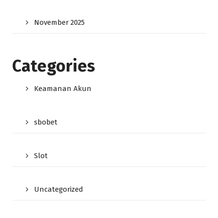
November 2025
Categories
Keamanan Akun
sbobet
Slot
Uncategorized