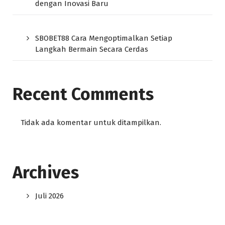
dengan Inovasi Baru
SBOBET88 Cara Mengoptimalkan Setiap
Langkah Bermain Secara Cerdas
Recent Comments
Tidak ada komentar untuk ditampilkan.
Archives
Juli 2026