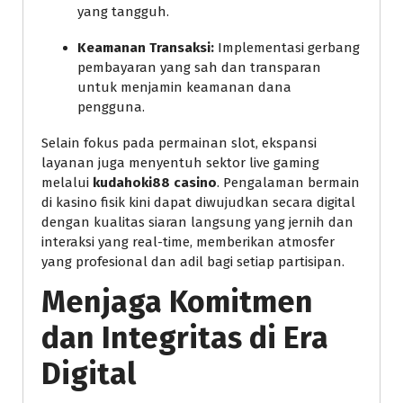
yang tangguh.
Keamanan Transaksi:
Implementasi gerbang
pembayaran yang sah dan transparan
untuk menjamin keamanan dana
pengguna.
Selain fokus pada permainan slot, ekspansi
layanan juga menyentuh sektor live gaming
melalui
kudahoki88 casino
. Pengalaman bermain
di kasino fisik kini dapat diwujudkan secara digital
dengan kualitas siaran langsung yang jernih dan
interaksi yang real-time, memberikan atmosfer
yang profesional dan adil bagi setiap partisipan.
Menjaga Komitmen
dan Integritas di Era
Digital