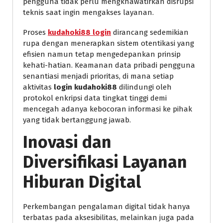
pengguna tidak perlu mengkhawatirkan disrupsi
teknis saat ingin mengakses layanan.
Proses
kudahoki88 login
dirancang sedemikian
rupa dengan menerapkan sistem otentikasi yang
efisien namun tetap mengedepankan prinsip
kehati-hatian. Keamanan data pribadi pengguna
senantiasi menjadi prioritas, di mana setiap
aktivitas
login kudahoki88
dilindungi oleh
protokol enkripsi data tingkat tinggi demi
mencegah adanya kebocoran informasi ke pihak
yang tidak bertanggung jawab.
Inovasi dan
Diversifikasi Layanan
Hiburan Digital
Perkembangan pengalaman digital tidak hanya
terbatas pada aksesibilitas, melainkan juga pada