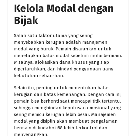
Kelola Modal dengan
Bijak
Salah satu faktor utama yang sering
menyebabkan kerugian adalah manajemen
modal yang buruk. Pemain disarankan untuk
menetapkan batas modal sebelum mulai bermain.
Misalnya, alokasikan dana khusus yang siap
dipertaruhkan, dan hindari penggunaan uang
kebutuhan sehari-hari.
Selain itu, penting untuk menentukan batas
kerugian dan batas kemenangan. Dengan cara ini,
pemain bisa berhenti saat mencapai titik tertentu,
sehingga menghindari keputusan emosional yang
sering memicu kerugian lebih besar. Manajemen
modal yang disiplin akan membuat pengalaman
bermain di
kudahoki88
lebih terkontrol dan
menyenangkan.