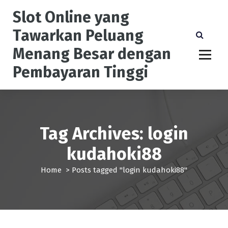
S
Slot Online yang
k
i
Tawarkan Peluang
p
Menang Besar dengan
t
o
Pembayaran Tinggi
c
o
n
t
e
Tag Archives: login
n
t
kudahoki88
Home
>
Posts tagged "login kudahoki88"