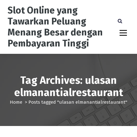
S
Slot Online yang
k
i
Tawarkan Peluang
p
Menang Besar dengan
t
o
Pembayaran Tinggi
c
o
n
t
e
Tag Archives: ulasan
n
t
elmanantialrestaurant
Home
>
Posts tagged "ulasan elmanantialrestaurant"