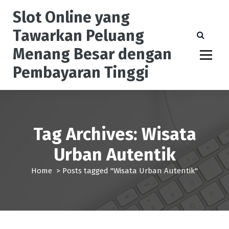
S
Slot Online yang
k
i
Tawarkan Peluang
p
Menang Besar dengan
t
o
Pembayaran Tinggi
c
o
n
t
e
Tag Archives: Wisata
n
t
Urban Autentik
Home
>
Posts tagged "Wisata Urban Autentik"