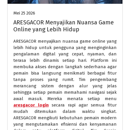
Mei 25 2026
ARESGACOR Menyajikan Nuansa Game
Online yang Lebih Hidup
ARESGACOR menyajikan nuansa game online yang
lebih hidup untuk pengguna yang menginginkan
pengalaman digital yang cepat, nyaman, dan
terasa lebih dinamis setiap hari. Platform ini
membuka akses dengan langkah sederhana agar
pemain bisa langsung menikmati berbagai fitur
tanpa proses yang rumit. Tim pengembang
merancang sistem dengan alur yang jelas
sehingga setiap pemain memahami navigasi sejak
awal masuk. Mereka menata setiap menu
aresgacor login
secara rapi agar semua fitur
mudah ditemukan dalam waktu singkat.
ARESGACOR mengikuti kebutuhan pemain modern
yang mengutamakan efisiensi dan kenyamanan