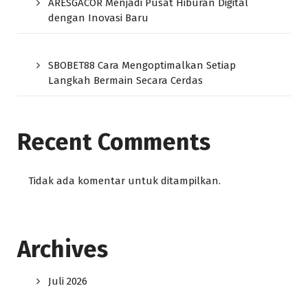
ARESGACOR Menjadi Pusat Hiburan Digital
dengan Inovasi Baru
SBOBET88 Cara Mengoptimalkan Setiap
Langkah Bermain Secara Cerdas
Recent Comments
Tidak ada komentar untuk ditampilkan.
Archives
Juli 2026