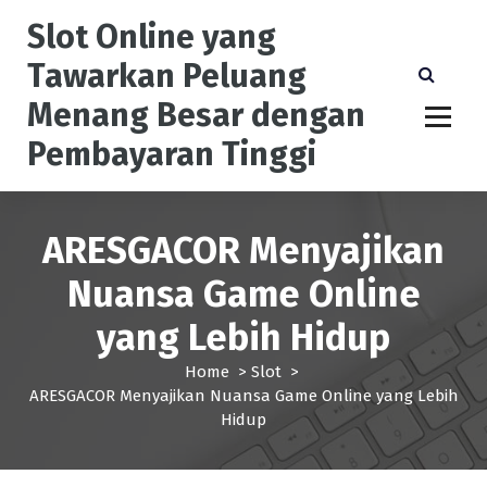
S
Slot Online yang
k
i
Tawarkan Peluang
p
Menang Besar dengan
t
o
Pembayaran Tinggi
c
o
n
t
ARESGACOR Menyajikan
e
n
Nuansa Game Online
t
yang Lebih Hidup
Home
>
Slot
>
ARESGACOR Menyajikan Nuansa Game Online yang Lebih
Hidup