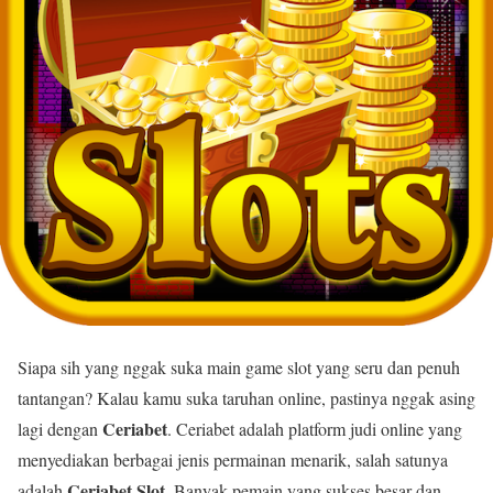
Siapa sih yang nggak suka main game slot yang seru dan penuh
tantangan? Kalau kamu suka taruhan online, pastinya nggak asing
Ceriabet
lagi dengan
. Ceriabet adalah platform judi online yang
menyediakan berbagai jenis permainan menarik, salah satunya
Ceriabet Slot
adalah
. Banyak pemain yang sukses besar dan