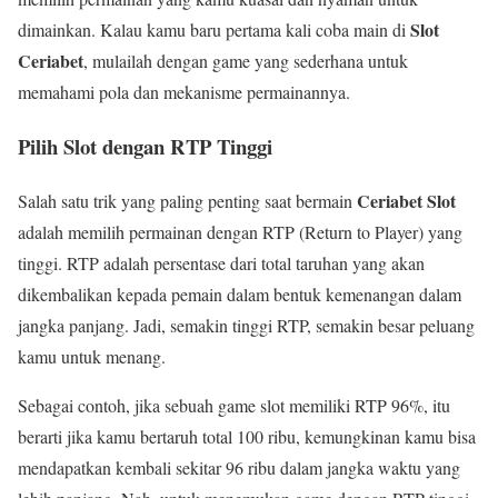
Slot
dimainkan. Kalau kamu baru pertama kali coba main di
Ceriabet
, mulailah dengan game yang sederhana untuk
memahami pola dan mekanisme permainannya.
Pilih Slot dengan RTP Tinggi
Ceriabet Slot
Salah satu trik yang paling penting saat bermain
adalah memilih permainan dengan RTP (Return to Player) yang
tinggi. RTP adalah persentase dari total taruhan yang akan
dikembalikan kepada pemain dalam bentuk kemenangan dalam
jangka panjang. Jadi, semakin tinggi RTP, semakin besar peluang
kamu untuk menang.
Sebagai contoh, jika sebuah game slot memiliki RTP 96%, itu
berarti jika kamu bertaruh total 100 ribu, kemungkinan kamu bisa
mendapatkan kembali sekitar 96 ribu dalam jangka waktu yang