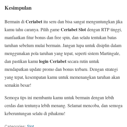
Kesimpulan
Ceriabet
Bermain di
itu seru dan bisa sangat menguntungkan jika
Ceriabet Slot
kamu tahu caranya. Pilih game
dengan RTP tinggi,
manfaatkan fitur bonus dan free spin, dan selalu tentukan batas
taruhan sebelum mulai bermain. Jangan lupa untuk disiplin dalam
menggunakan pola taruhan yang tepat, seperti sistem Martingale,
login Ceriabet
dan pastikan kamu
secara rutin untuk
mendapatkan update promo dan bonus terbaru. Dengan strategi
yang tepat, kesempatan kamu untuk memenangkan taruhan akan
semakin besar!
Semoga tips ini membantu kamu untuk bermain dengan lebih
cerdas dan tentunya lebih menang. Selamat mencoba, dan semoga
keberuntungan selalu di pihakmu!
Categories:
Slot