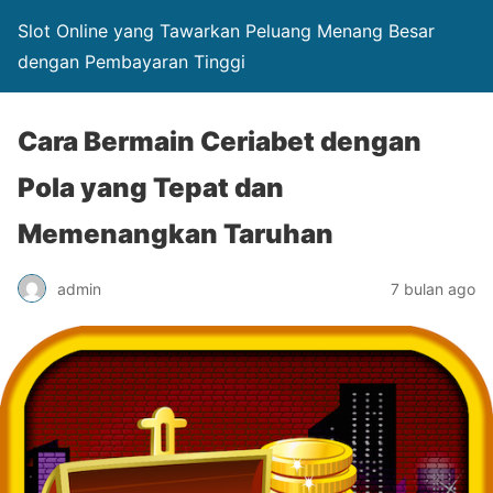
Slot Online yang Tawarkan Peluang Menang Besar
dengan Pembayaran Tinggi
Cara Bermain Ceriabet dengan
Pola yang Tepat dan
Memenangkan Taruhan
admin
7 bulan ago