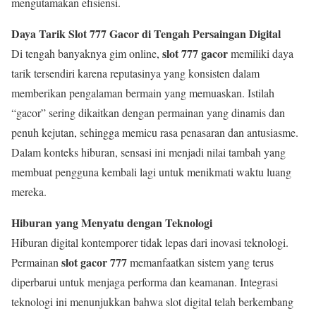
mengutamakan efisiensi.
Daya Tarik Slot 777 Gacor di Tengah Persaingan Digital
slot 777 gacor
Di tengah banyaknya gim online,
memiliki daya
tarik tersendiri karena reputasinya yang konsisten dalam
memberikan pengalaman bermain yang memuaskan. Istilah
“gacor” sering dikaitkan dengan permainan yang dinamis dan
penuh kejutan, sehingga memicu rasa penasaran dan antusiasme.
Dalam konteks hiburan, sensasi ini menjadi nilai tambah yang
membuat pengguna kembali lagi untuk menikmati waktu luang
mereka.
Hiburan yang Menyatu dengan Teknologi
Hiburan digital kontemporer tidak lepas dari inovasi teknologi.
slot gacor 777
Permainan
memanfaatkan sistem yang terus
diperbarui untuk menjaga performa dan keamanan. Integrasi
teknologi ini menunjukkan bahwa slot digital telah berkembang