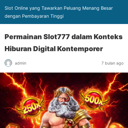
Slot Online yang Tawarkan Peluang Menang Besar
dengan Pembayaran Tinggi
Permainan Slot777 dalam Konteks
Hiburan Digital Kontemporer
admin
7 bulan ago